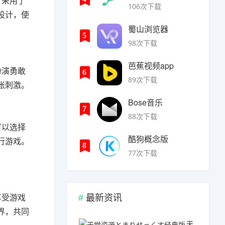
，采用了
106次下载
设计，使
蜀山浏览器
5
98次下载
芭蕉视频app
扮演勇敢
6
89次下载
张刺激。
Bose音乐
7
88次下载
可以选择
酷狗概念版
行游戏。
8
77次下载
最新资讯
享受游戏
界，共同
天堂资源とまりせっくす经典版