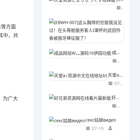
07-19
(EBW
法等方面
07-1
其中，共
成品网站W灬源码16伊园功能
07-19
天堂а√资源中文在线地址bt
07-19
好兄弟资源网在线看片最新版
，为广大
07-19
секс姑娘видео
07-19