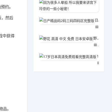
因为很
功预约。
07-1
版，然后
日产精品码2码三码四码区完整版
07-19
戏中获得
野花 高清 中文 免费 日本安卓版
07-19
17岁日本高清免费观看完整高清版
07-19
物品。