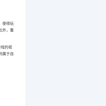
。
，使得玩
此外，重
游戏的视
到属于自