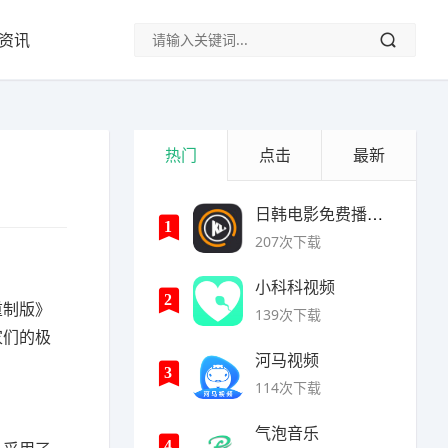
资讯
热门
点击
最新
日韩电影免费播放大片网
1
207次下载
小科科视频
2
重制版》
139次下载
家们的极
河马视频
3
114次下载
气泡音乐
4